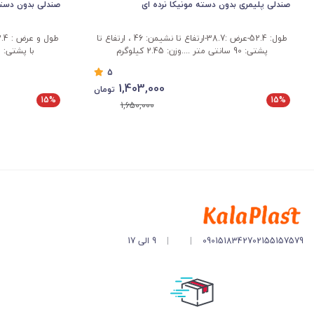
صندلی پلیمری بدون دسته مونیکا نرده ای
صندلی بدون دست
طول: 52.4-عرض :38.7-ارتفاع تا نشیمن: 46 ، ارتفاع تا
پشتی: 90 سانتی متر ....وزن: 2.45 کیلوگرم
با پشتی: 83 سانتی متر.-وزن: 3 کیلو گرم
5
1,403,000
تومان
15%
15%
1,650,000
02155157579
09015183427
|
|
9 الی 17