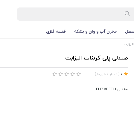
طل
مخزن آب و وان و بشکه
قفسه فلزی
لیزابت
صندلی پلی کربنات الیزابت
0
(
امتیاز
0
خریدار
)
صندلی ELIZABETH