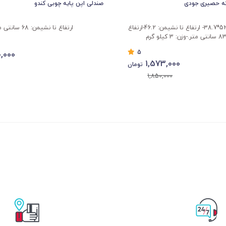
ه حصیری جودی
صندلی اپن پایه چوبی کندو
طول و عرض : 52.4*38.7- ارتفاع تا نشیمن: 46.2-ارتفاع
ارتفاع تا نشیمن: 68 سانتی متر
5
,000
1,573,000
تومان
1,850,000