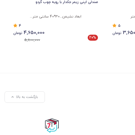
صندلی اپنی زیمر جکدار با رویه چوب گردو
ابعاد نشیمن...30*40 سانتی متر...
4
5
4,650,000
3,650
تومان
تومان
20%
5,800,000
بازگشت به بالا