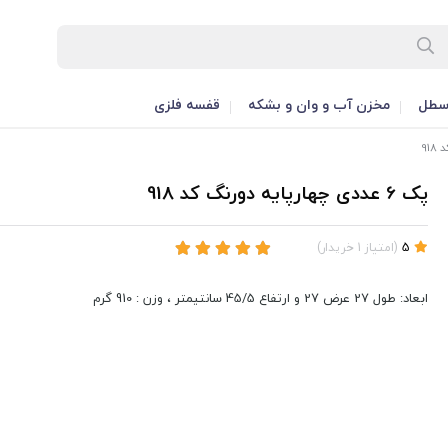
طل
مخزن آب و وان و بشکه
قفسه فلزی
پک 6 عددی چهارپایه دورنگ کد 918
5
(
امتیاز
1
خریدار
)
ابعاد: طول 27 عرض 27 و ارتفاع 45/5 سانتیمتر ، وزن : 910 گرم