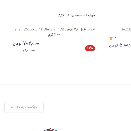
چهارپایه حصیری کد 867
ابعاد: طول 28 عرض 24/5 و ارتفاع 47 سانتیمتر ، وزن :
1100 گرم
4
702,000
تومان
5,000
تومان
10%
780,000
بازگشت به بالا