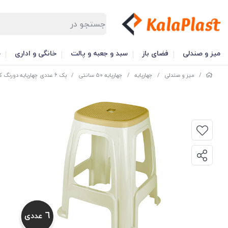
میز و صندلی
فضای باز
سبد و جعبه و پالت
خانگی و اداری
س
/
میز و صندلی
/
چهارپایه
/
چهارپایه 50 سانتی
/
پک 6 عددی چهارپایه دورنگ کد 918