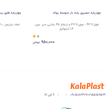
چهارپایه حصیری پایه دار متوسط پولاد
چهارپایه فلزی زیم
طول:43.6 ، عرض:37.7 و ارتفاع 45 سانتی متر...وزن:
1.4 کیلوکرم
5
950,000
تومان
02155157579
09015183427
|
|
9 الی 17