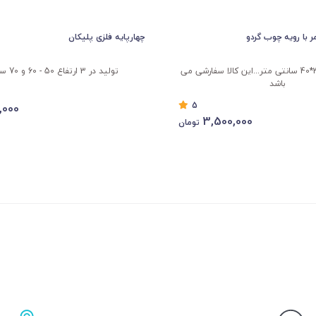
ر با رویه چوب گردو
چهارپایه فلزی پلیکان
ابعاد نشیمن...30*40 سانتی متر...این کالا سفارشی می
تولید در 3 ارتفاع 50 - 60 و 70 سانتیمتر
باشد
5
,000
3,500,000
تومان