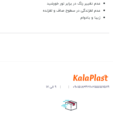
عدم تغییر رنگ در برابر نور خورشید
عدم لغزندگی در سطوح صاف و لغزنده
زیبا و بادوام
02155157579
09015183427
|
|
9 الی 17