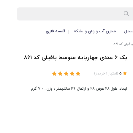
طل
مخزن آب و وان و بشکه
قفسه فلزی
پک 6 عددی چهارپایه متوسط پافیلی کد 861
5
(
امتیاز
1
خریدار
)
ابعاد: طول 28 عرض 28 و ارتفاع 36 سانتیمتر ، وزن : 710 گرم