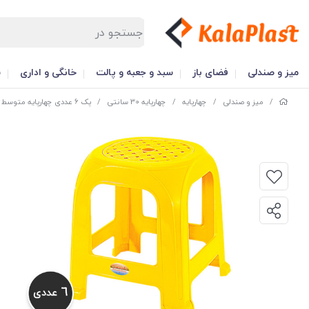
میز و صندلی
فضای باز
سبد و جعبه و پالت
خانگی و اداری
س
/
میز و صندلی
/
چهارپایه
/
چهارپایه 30 سانتی
/
پک 6 عددی چهارپایه متوسط پافیلی کد 861