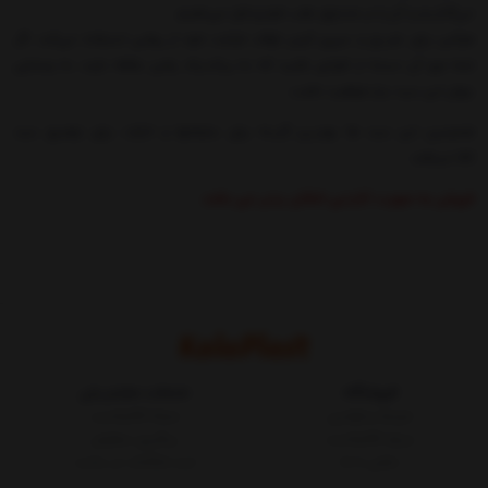
می‌گذاریم و آن را در صندوق عقب خودرو قرار می‌دهیم.
هرکس برای تفریح و سپری کردن اوقات فراغت خود از روشی استفاده می‌کند. اگر
شما جزو آن دسته از افرادی باشید که به پیک‌نیک رفتن علاقه دارند، به وسایلی
چوان این سبد نیاز خواهید داشت.
همچنین این سبد ها بهترین گزینه برای سازمانها و ادارات برای توضیع سبد
کالا میباشد.
فروش به صورت کارتنی امکان پذیر می باشد.
فروشگاه
خدمات مشتریان
شرایط و قوانین
مجله کالاپلاست
درباره کالاپلاست
پیگیری سفارش
تماس با ما
ثبت شکایات در سایت