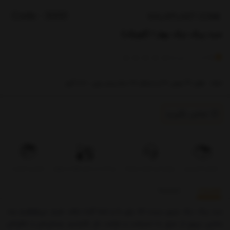
سبد پیک نیک بهار 1 (کوچک)
)
(
0
امتیاز
0
خریدار
ابعاد : طول 41 عرض 30 و ارتفاع 28 سانتیمتر وزن : 1010 گرم
تماس بگیرید
تحویل اکسپرس
بروزرسانی قیمت روزانه
پرداخت در محل فقط در تهران
تضمین کیفیت
توضیحات
بازخوردها
سبد پیک نیک چیزی نیست که برای ما و شما آشنا نباشد. هربار می‌خواهیم چند
ساعتی بیرون از منزل به استراحت و فراغت بال بگذرانیم، وسایل‌مان را داخل‌اش