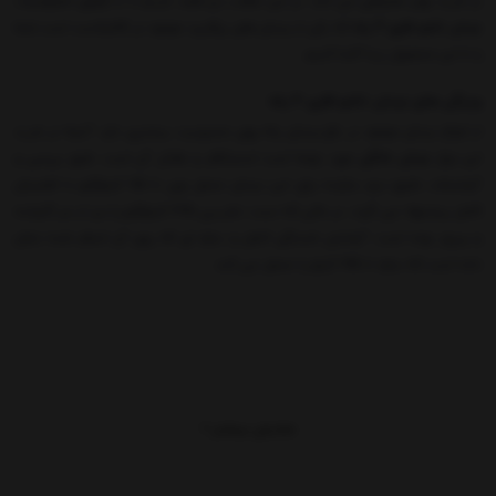
در خرید بهتر همراهی می کند. در این مطلب نیز قصد داریم تا با بازگوی خصوصیات
نردبان تاشو فلزی 4 پله
که یکی از نردبان های پرکاربرد موجود در کالاپلاست است شما
را با این محصول زیبا آشنا کنیم.
ویژگی های نردبان تاشو فلزی 4 پله
از انواع نردبان موجود در بازار،نردبان پله پهن محبوبیت بیشتری دارد. آنچه در خرید
این نوع
نردبان خانگی
مورد توجه است استحکام و تعادل آن است. طبق بررسی و
آزمایشات دقیق تیم سازنده برای این نردبان تحمل وزن تا 115 کیلوگرم با اطمینان
کامل پیشنهاد می گردد. در حالی که تست تخریبی 225 کیلوگرم را نیز از سر گذرانده
و پیروز بوده است. آزمایش خستگی المان و سازه ای که روی آن انجام شده نشان
داده است که سازه تا 175 کیلو را تحمل می کند.
در ادامه باید از تیم سازنده آن تقدیر گردد که تمامی اصول ساخت و تولید را با
استفاده از یک گروه مهندسی مجرب جهت ایمنی محصول به کار برده است تا
بتواند بهترین محصول با کیفیت بالا به بازار ارائه دهد تا خریداران محترم با اطمینان
خاطر از این محصول استفاده کنند.
پایه های این محصول با زاویه ای که با محور عمودی ایجاد کرده اند تعادل بیشتری
نمایش بیشتر
به
نردبان فلزی
داده است.پله های این
نردبان تاشو
بسیار مستحکم و در عین حال
راحت بوده و اختلاف ارتفاع بین دو پله فاصله ای مناسب و استاندارد برابر 25 سانتی