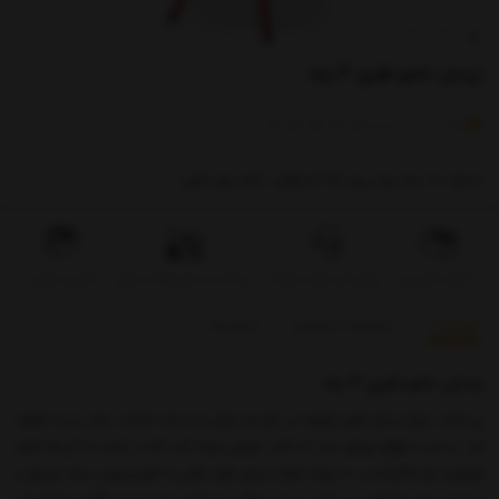
نردبان تاشو فلزی 4 پله
)
(
0
امتیاز
0
خریدار
ارتفاع 100 سانتیمتر وزن 7.5 کیلوگرم ، کفه پهن فلزی
تحویل اکسپرس
بروزرسانی قیمت روزانه
پرداخت در محل فقط در تهران
تضمین کیفیت
توضیحات
مشخصات محصول
بازخوردها
نردبان تاشو فلزی 4 پله
بی شک تنوع نردبان های موجود در بازار خریداران را در امر انتخاب دچار تردید خواهد
کرد. در خرید
انواع نردبان
باید به نکات مهمی توجه کرد که در ادامه به آن ها اشاره
خواهیم کرد.کالاپلاست با عرضه انواع نردبان های فلزی و آلومینیومی شما عزیزان را