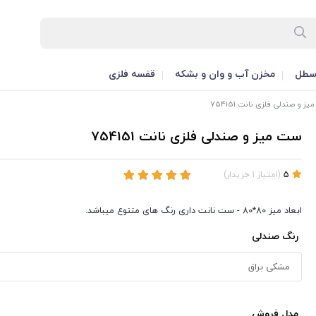
طل
مخزن آب و وان و بشکه
قفسه فلزی
 و صندلی فلزی نانت 754151
ست میز و صندلی فلزی نانت 754151
5
(
امتیاز
1
خریدار
)
ابعاد میز 80*80 - ست نانت داری رنگ های متنوع میباشد.
رنگ صندلی
مدل فروش