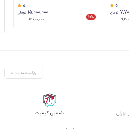
5
5
15,000,000
7,70
تومان
تومان
10%
%
16,700,000
9,200
بازگشت به بالا
تهران
تضمین کیفیت