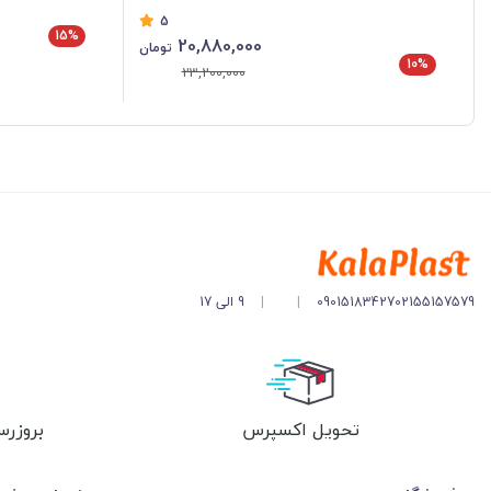
5
15%
20,880,000
تومان
10%
23,200,000
02155157579
09015183427
|
|
9 الی 17
تحویل اکسپرس
بروزرس