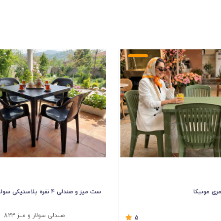
ست میز و صندلی 4 نفره پلاستیکی سولارا
صندلی سولار و میز 823
5