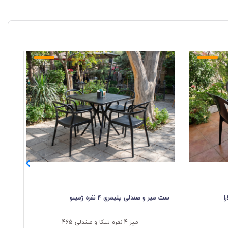
ست میز و صندلی پلیمری 4 نفره ژمینو
ست می
میز 4 نفره تیکا و صندلی 465