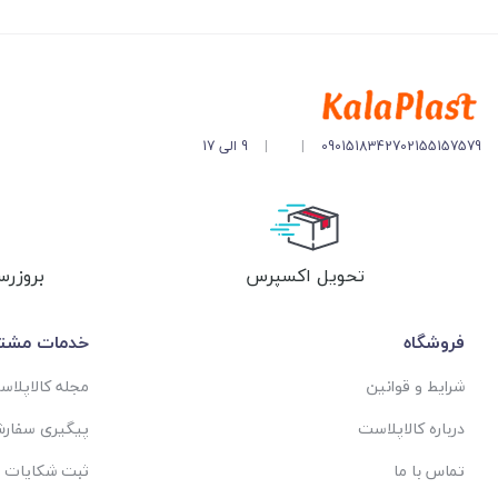
مشخصات مخزن :
ظرفیت : 4000 لیتری
ابعاد : قطر 190 و ارتفاع 147 سانتیمتر
کد : PT0120
02155157579
09015183427
|
|
9 الی 17
تحویل اکسپرس
بروزرس
فروشگاه
خدمات مشتر
شرایط و قوانین
مجله کالاپلا
درباره کالاپلاست
پیگیری سفار
تماس با ما
ثبت شکایات 