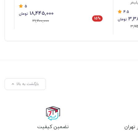
لیمر
5
4.5
18,445,000
تومان
3,3
15%
تومان
21,700,000
%
3,75
بازگشت به بالا
تهران
تضمین کیفیت