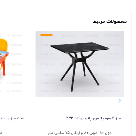
محصولات مرتبط
میز 4 نفره پلیمری پاتریس کد 433
ست میز و صندلی کودک
طول 80، عرض 80 و ارتفاع 75 سانتی متر
صن