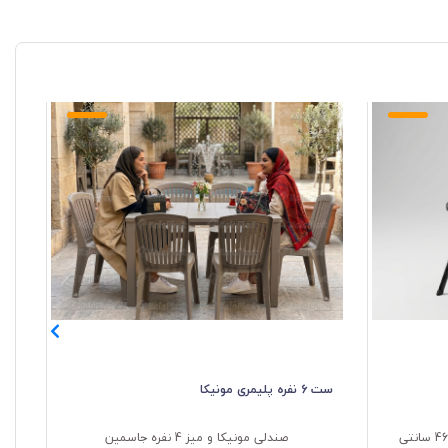
ست 6 نفره پلیمری مونیکا
صند
طول 43،عرض 43 و ارتفاع تا نشیمن 46 سانتی
صندلی مونیکا و میز 4 نفره جاسمین