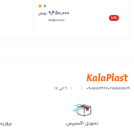
5
9,450,000
تومان
10%
10,500,000
02155157579
09015183427
|
|
9 الی 17
تحویل اکسپرس
بروزرس