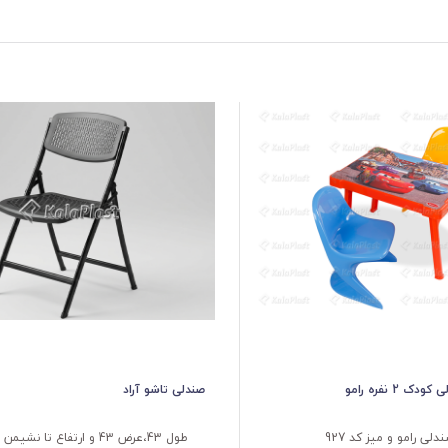
 2 نفره رامو
صندلی تاشو آراد
دلی رامو و میز کد 927