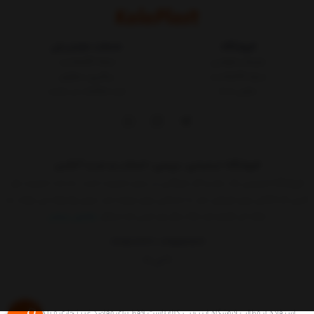
فروشگاه
خدمات مشتریان
شرایط و قوانین
مجله کالاپلاست
درباره کالاپلاست
پیگیری سفارش
تماس با ما
ثبت شکایات در سایت
فروشگاه اینترنتی، بررسی، انتخاب و خرید آنلاین
فروشگاه اینترنتی یک ساز و کار بازرگانی در بستر اینترنت است. به مدد اینترنت هر
کسی که کالائی برای فروش دارد یا خدماتی برای عرضه دارد بدون واسطه می تواند به
ارائه آن اقدام کند.حالا دیگر هر کسی که حداقل
نمایش بیشتر
09015183427
02155157579
9 الی 17
استفاده از مطالب فروشگاه اینترنتی کالاپلاست فقط برای مقاصد غیر تجاری و با ذکر منبع