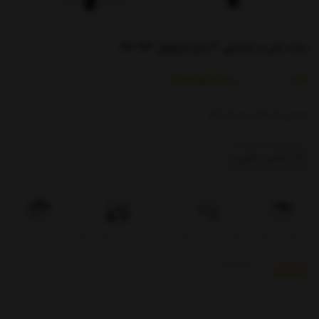
ست میز و صندلی 4 نفره ارغوان 122 112
)
(
5
امتیاز
1
خریدار
صندلی کد 112 و میز کد 122
تماس بگیرید
تحویل اکسپرس
بروزرسانی قیمت روزانه
پرداخت در محل فقط در تهران
تضمین کیفیت
توضیحات
بازخوردها