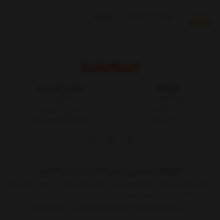
توضیحات
مشخصات محصول
بازخوردها
فروشگاه
خدمات مشتریان
شرایط و قوانین
مجله کالاپلاست
درباره کالاپلاست
پیگیری سفارش
تماس با ما
ثبت شکایات در سایت
فروشگاه اینترنتی، بررسی، انتخاب و خرید آنلاین
فروشگاه اینترنتی یک ساز و کار بازرگانی در بستر اینترنت است. به مدد اینترنت هر
کسی که کالائی برای فروش دارد یا خدماتی برای عرضه دارد بدون واسطه می تواند به
ارائه آن اقدام کند.حالا دیگر هر کسی که حداقل
نمایش بیشتر