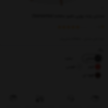
صندلی پایه چوبی بامبو سامانتا (Samantha)
)
(
5
امتیاز
1
خریدار
ابعاد کفی صندلی : 59x58 سانتی‌متر
رنگ
مشکی
سفید
قرمز
طوسی
قهوه ای
تحویل اکسپرس
بروزرسانی قیمت روزانه
پرداخت در محل فقط در تهران
تضمین کیفیت