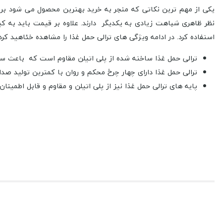
یکی از مهم ترین نکاتی که منجر به خرید بهترین محصول می شود بر
نظر ظاهری شباهت زیادی به یکدیگر دارند. علاوه بر قیمت باید به 
استفاده کرد. در ادامه ویژگی های ترالی حمل غذا را مشاهده خئاهید کرد.
ترالی حمل غذا ساخته شده از پلی اتیلن مقاوم است که باعث س
ترالی حمل غذا دارای چهار چرخ محکم و روان با کمترین تولید صدا
پایه های ترالی حمل غذا نیز از پلی اتیلن و مقاوم و قابل اطمینا
ترالی حمل غذا از محصولات ترک و با کیفیتی است که به صورت م
مشخصات ترالی حمل غذا
سانتیمتر(ارتفاع ×عرض × طول) عرضه میگردد. اتصالات و نقشه مونتاژ
اگر قصد خرید ترالی حمل غذا را دارید آن را به سبد خرید خود اضافه کن