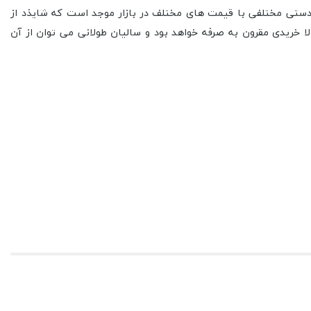
دستی مختلفی با قیمت های مختلف در بازار موجد است که شایذد از
 خریدی مقرون به صرفه خواهد بود و سالیان طولانی می توان از آن
ترالی حمل غذای در حالت مونتاژ شده و حین استفاده به طول 96 سانتیمتر ، عرض 51 سانتیمتر و ارتفاع 103 سانتیمتر می باشد. این محصول به صورت مونتاژ نشده در کارتن هایی به ابعاد 4/24×5/51×93
 های آن را مشاهده کنید.