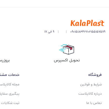
02155157579
09015183427
|
|
9 الی 17
تحویل اکسپرس
بروزرس
فروشگاه
خدمات مشتر
شرایط و قوانین
مجله کالاپلا
درباره کالاپلاست
پیگیری سفار
تماس با ما
ثبت شکایات 