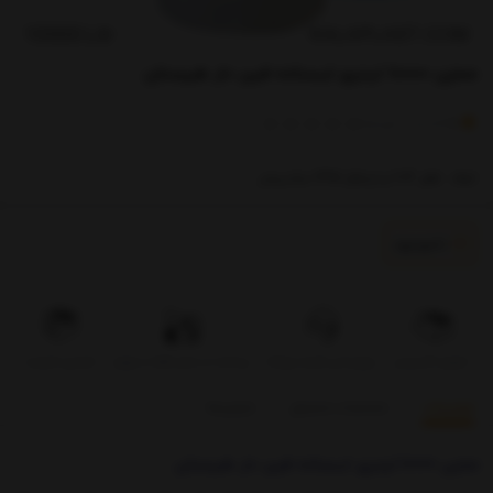
مخزن 10000 لیتری ایستاده فین دار طبرستان
)
(
0
امتیاز
0
خریدار
ابعاد : قطر 204 و ارتفاع 335 سانتیمتر
ناموجود
تحویل اکسپرس
بروزرسانی قیمت روزانه
پرداخت در محل فقط در تهران
تضمین کیفیت
توضیحات
مشخصات محصول
بازخوردها
مخزن 10000 لیتری ایستاده فین دار طبرستان