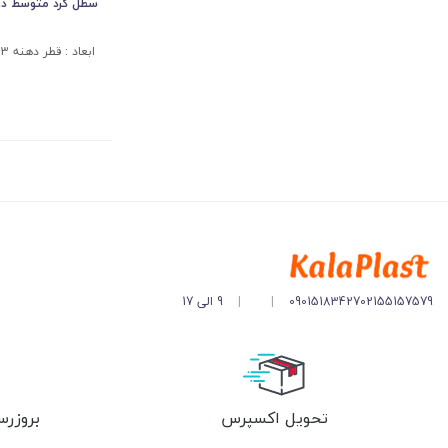
سطل گرد متوسط دربد
ابعاد : قطر دهنه 43 و ارتفاع 54 سانتیمتر
02155157579
09015183427
|
|
9 الی 17
تحویل اکسپرس
بروزرس