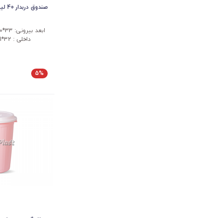
صندوق دربدار 40 لیتری
داخلی : 32*31*43 سانتی متر
5%