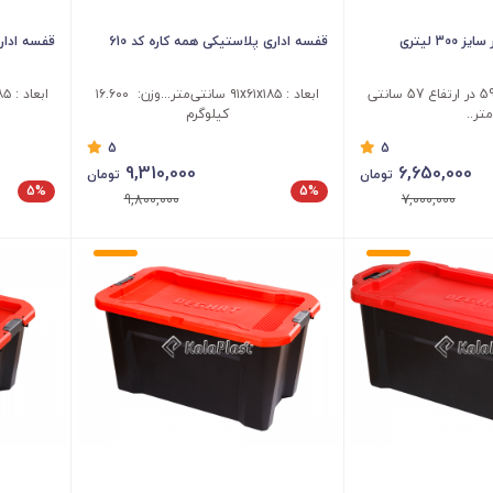
صندوق چرخدار سوپر سایز 300 لیتری
قفسه اداری پلاستیکی همه کاره کد 610
قفسه اداری
ابعاد بیرونی: 117*59 در ارتفاع 57 سانتی
ابعاد : ۹۱x۶۱x۱۸۵ سانتی‌متر...وزن: ۱۶.۶۰۰
تر..
کیلوگرم
5
5
9,310,000
6,650,000
تومان
تومان
5%
5%
9,800,000
7,000,000